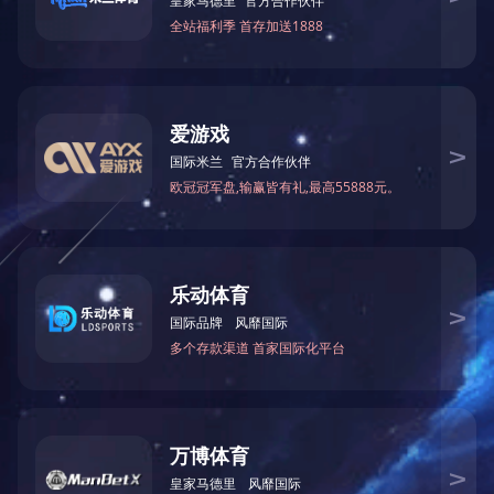
上一篇：
女鞋专卖店展柜制作找华恒展柜
下一篇：
哈尔滨鞋店展示柜 钢木结合
相关信息
哈尔滨烤漆商场鞋柜定做
哈尔滨鞋店鞋架展示架定做
哈尔滨鞋子展示柜 陈列柜订制
鞋店木质产品展示柜定做
哈尔滨鞋店展示柜 钢木结合