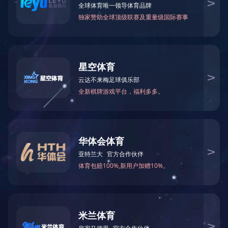
活力的团队，拥有高素质的管理和生产技术团
队，推行人性化管理。
我们致力于为您提供量
身定做环保、高性价比的展示道具，展柜．