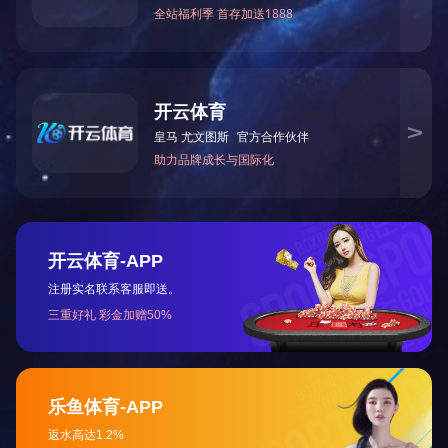
哈尔滨鞋店中岛柜定制厂家
女鞋专卖店展柜制作找华恒展柜
哈尔滨鞋类货架中岛定做
哈尔滨钢木鞋定制工厂找华恒
哈尔滨鞋店烤漆展柜订制哪家好
快速导航
产品分类
关于我们
蛋糕展柜
服务承诺
接待台
HTH.COM·华体会「中国」官方网站
鞋类展柜
珠宝展柜
酒类展柜