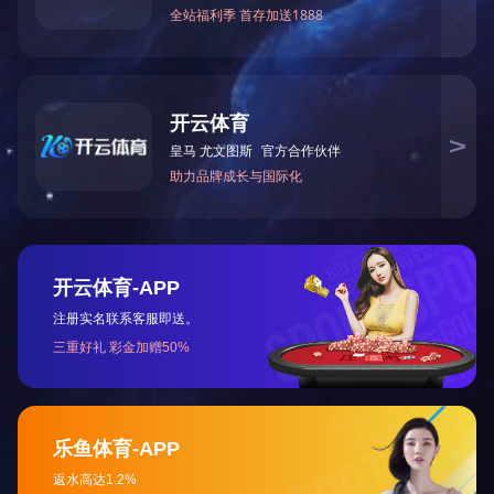
哈尔滨眼镜展示柜台制作
钢木结合眼镜展示柜定做
哈尔滨中岛眼镜柜 眼镜柜定做
哈尔滨商场太阳镜黑镜展示柜定制
承接眼镜店货架定做
快速导航
产品分类
关于我们
蛋糕展柜
服务承诺
接待台
HTH.COM·华体会「中国」官方网站
鞋类展柜
珠宝展柜
酒类展柜